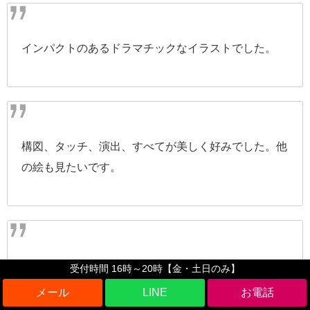
インパクトのあるドラマチックなイラストでした。
構図、タッチ、演出、すべてが美しく好みでした。他
の絵も見たいです。
本の表紙と青空が一体化している演出に感動しまし
受付時間 16時～20時【金・土日のみ】
た。
LINE