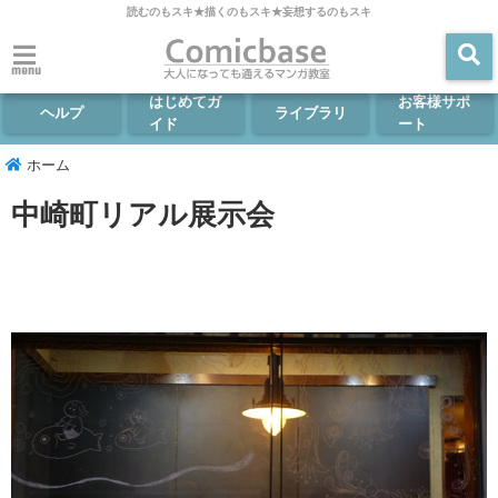
読むのもスキ★描くのもスキ★妄想するのもスキ
menu
はじめてガ
お客様サポ
ヘルプ
ライブラリ
イド
ート
ホーム
中崎町リアル展示会