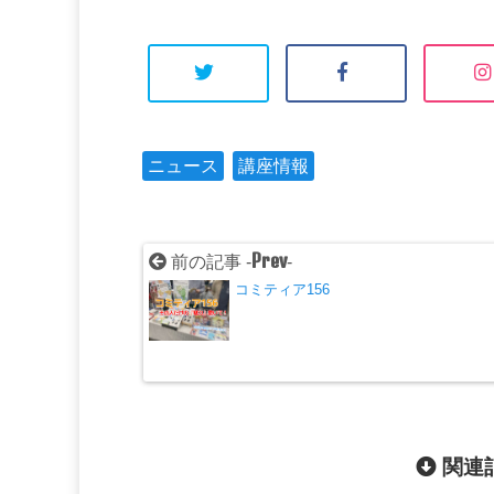
ニュース
講座情報
Prev
前の記事 -
-
コミティア156
関連記