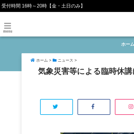
受付時間 16時～20時【金・土日のみ】
menu
ホー
ホーム
>
ニュース
>
気象災害等による臨時休講