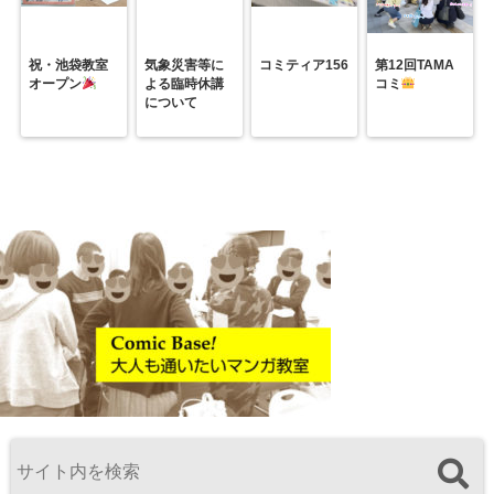
祝・池袋教室
気象災害等に
コミティア156
第12回TAMA
オープン
よる臨時休講
コミ
について