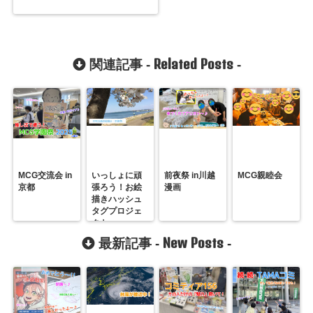
Related Posts
関連記事 -
-
MCG交流会 in
いっしょに頑
前夜祭 in川越
MCG親睦会
京都
張ろう！お絵
漫画
描きハッシュ
タグプロジェ
クト
New Posts
最新記事 -
-