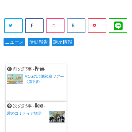
ニュース
活動報告
講座情報
Prev
前の記事 -
-
MCGの現地視察ツアー
《第1弾》
Next
次の記事 -
-
愛のコミティア物語