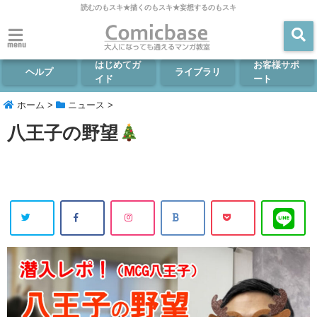
読むのもスキ★描くのもスキ★妄想するのもスキ
menu
はじめてガ
お客様サポ
ヘルプ
ライブラリ
イド
ート
ホーム
>
ニュース
>
八王子の野望