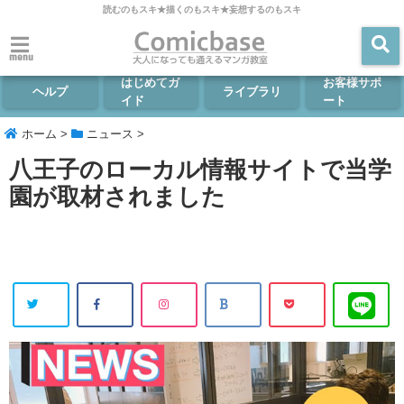
読むのもスキ★描くのもスキ★妄想するのもスキ
menu
はじめてガ
お客様サポ
ヘルプ
ライブラリ
イド
ート
ホーム
>
ニュース
>
八王子のローカル情報サイトで当学
園が取材されました