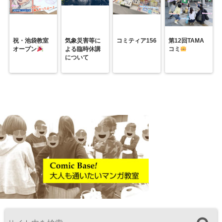
祝・池袋教室
気象災害等に
コミティア156
第12回TAMA
オープン
よる臨時休講
コミ
について