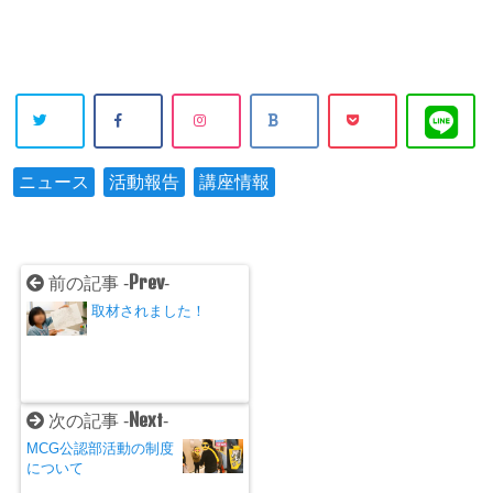
ニュース
活動報告
講座情報
Prev
前の記事 -
-
取材されました！
Next
次の記事 -
-
MCG公認部活動の制度
について