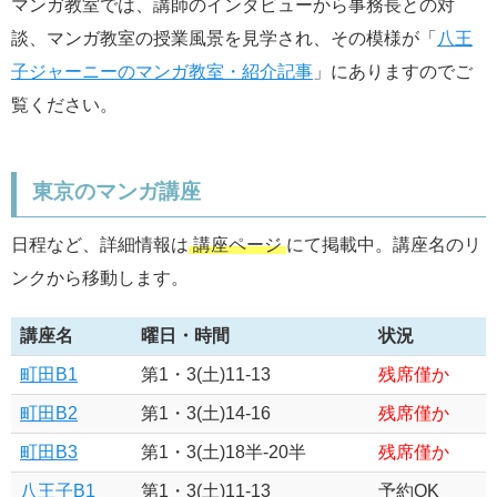
マンガ教室では、講師のインタビューから事務長との対
談、マンガ教室の授業風景を見学され、その模様が「
八王
子ジャーニーのマンガ教室・紹介記事
」にありますのでご
覧ください。
東京のマンガ講座
日程など、詳細情報は
講座ページ
にて掲載中。講座名のリ
ンクから移動します。
講座名
曜日・時間
状況
町田B1
第1・3(土)11-13
残席僅か
町田B2
第1・3(土)14-16
残席僅か
町田B3
第1・3(土)18半-20半
残席僅か
八王子B1
第1・3(土)11-13
予約OK