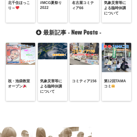
北千住ほっこ
#MCG夏祭り
名古屋コミテ
気象災害等に
2022
り～
ィア66
よる臨時休講
について
New Posts
最新記事 -
-
祝・池袋教室
気象災害等に
コミティア156
第12回TAMA
オープン
よる臨時休講
コミ
について