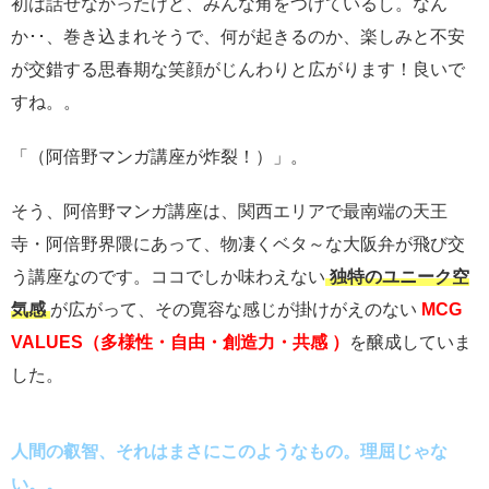
初は話せなかったけど、みんな角をつけているし。なん
か･･、巻き込まれそうで、何が起きるのか、楽しみと不安
が交錯する思春期な笑顔がじんわりと広がります！良いで
すね。。
「（阿倍野マンガ講座が炸裂！）」。
そう、阿倍野マンガ講座は、関西エリアで最南端の天王
寺・阿倍野界隈にあって、物凄くベタ～な大阪弁が飛び交
う講座なのです。ココでしか味わえない
独特のユニーク空
気感
が広がって、その寛容な感じが掛けがえのない
MCG
VALUES（多様性・自由・創造力・共感 ）
を醸成していま
した。
人間の叡智、それはまさにこのようなもの。理屈じゃな
い。。