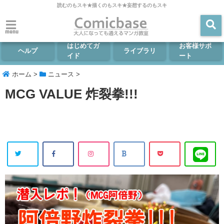
読むのもスキ★描くのもスキ★妄想するのもスキ
menu
はじめてガ
お客様サポ
ヘルプ
ライブラリ
イド
ート
ホーム
>
ニュース
>
MCG VALUE 炸裂拳!!!