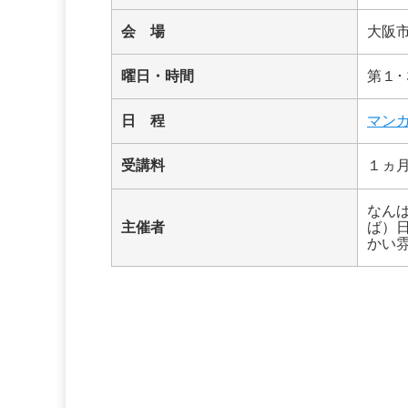
会 場
大阪
曜日・時間
第１･３
日 程
マンガ
受講料
１ヵ月
なん
主催者
ば）
かい