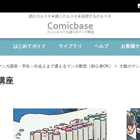
読むのもスキ★描くのもスキ★妄想するのもスキ
ム
はじめてガイド
ライブラリ
ヘルプ
お客様サ
マンガ講座・学生～社会人まで通えるマンガ教室［初心者OK］
>
大阪のマン
講座