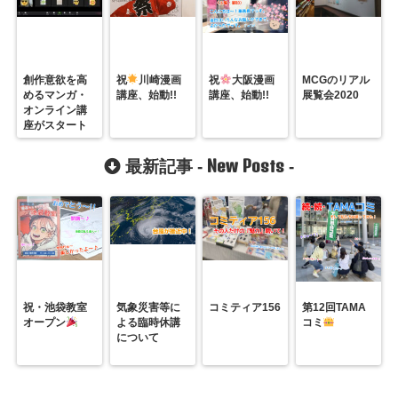
創作意欲を高
祝
川崎漫画
祝
大阪漫画
MCGのリアル
めるマンガ・
講座、始動!!
講座、始動!!
展覧会2020
オンライン講
座がスタート
New Posts
最新記事 -
-
祝・池袋教室
気象災害等に
コミティア156
第12回TAMA
オープン
よる臨時休講
コミ
について