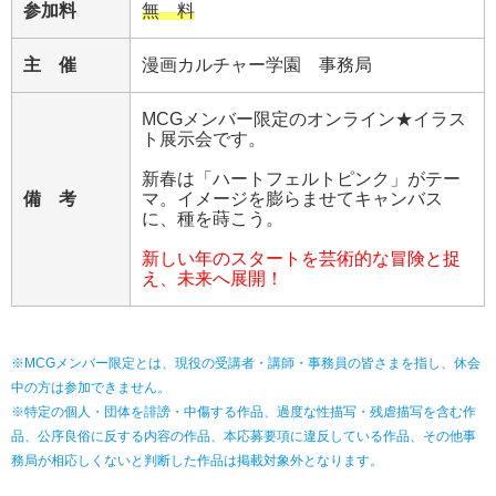
参加料
無 料
主 催
漫画カルチャー学園 事務局
MCGメンバー限定のオンライン★イラス
ト展示会です。
新春は「ハートフェルトピンク」がテー
備 考
マ。イメージを膨らませてキャンバス
に、種を蒔こう。
新しい年のスタートを芸術的な冒険と捉
え、未来へ展開！
※MCGメンバー限定とは、現役の受講者・講師・事務員の皆さまを指し、休会
中の方は参加できません。
※特定の個人・団体を誹謗・中傷する作品、過度な性描写・残虐描写を含む作
品、公序良俗に反する内容の作品、本応募要項に違反している作品、その他事
務局が相応しくないと判断した作品は掲載対象外となります。