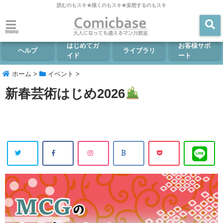
読むのもスキ★描くのもスキ★妄想するのもスキ
menu
はじめてガ
お客様サポ
ヘルプ
ライブラリ
イド
ート
ホーム
>
イベント
>
新春芸術はじめ2026