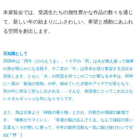
本展覧会では、受講生たちの個性豊かな作品の数々を通じ
て、新しい年の始まりにふさわしい、希望と感動にあふれ
る空間を創出します。
豆知識として
2026年は「丙午（ひのえうま）」！十干の「丙」は火が燃え盛って物事
の形が明らかになる様子、十二支の「午」は草木が茂り繁栄する頂点を
意味します。ともに「火」の性質を持つこの二つが重なる今年は、60年
に一度の「最強の情熱」の年。秘めていた才能やアイデアが形となり、
世の中に明るく照らし出される……そんな、表現者にとってこれ以上な
いエネルギッシュな年になりそうです。
また、馬は古来より「神様の乗り物」とされ、行動力や飛躍の象徴で
す。「物事がウマくいく」「幸運が駆け込んでくる」なんて縁起の良い
言葉も！その勢いに乗って、今年の創作活動も一気に駆け抜けたいです
ね( *´艸｀)