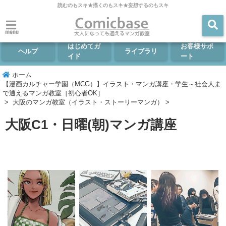
読むのもスキ★描くのもスキ★妄想するのもスキ
menu
はじめてガ
お客様サポ
ヘルプ
ライブラリ
イド
ート
ホーム
【漫画カルチャー学園（MCG）】イラスト・マンガ講座・学生～社会人ま
で通えるマンガ教室［初心者OK］
>
大阪のマンガ教室（イラスト・ストーリーマンガ）
>
大阪C1・日曜(朝)マンガ講座