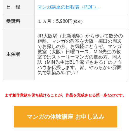
日 程
マンガ講座の日程表（PDF）
受講料
１ヵ月：5,980円
(税別)
JR大阪駅（北新地駅）から歩いて数分の
距離。マンガの教室を大阪・梅田の周辺
でお探しの方、お気軽にどうぞ。マンガ
教室（大阪）日曜コース、MiN先生の教
主催者
室ではストーリーマンガの進め方、同人
誌（MiN先生はBL作家でもある）のノウ
ハウを伝授します。皆、やわらかい雰囲
気で馴染みやすい！
まず創作意欲を保ち続けることが、作品を完成させる第一歩なのです。
マンガの体験講座 お申し込み