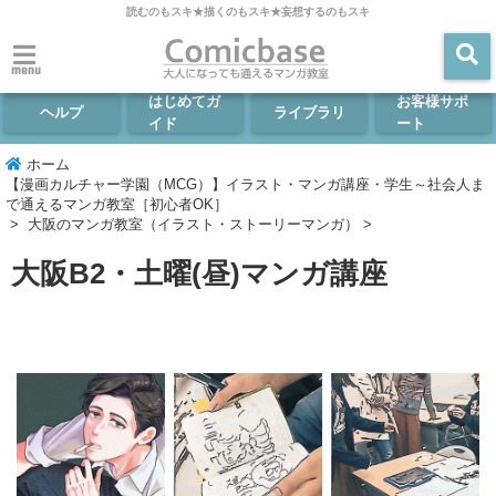
読むのもスキ★描くのもスキ★妄想するのもスキ
menu
はじめてガ
お客様サポ
ヘルプ
ライブラリ
イド
ート
ホーム
【漫画カルチャー学園（MCG）】イラスト・マンガ講座・学生～社会人ま
で通えるマンガ教室［初心者OK］
>
大阪のマンガ教室（イラスト・ストーリーマンガ）
>
大阪B2・土曜(昼)マンガ講座