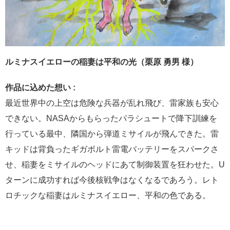
ルミナスイエローの稲妻は平和の光（栗原 勇男 様）
作品に込めた想い :
最近世界中の上空は危険な兵器が乱れ飛び、雷家族も安心
できない。NASAからもらったパラシュートで降下訓練を
行っている最中、隣国から弾道ミサイルが飛んできた。雷
キッドは背負ったギガボルト雷電バッテリーをスパークさ
せ、稲妻をミサイルのヘッドにあて制御装置を狂わせた。U
ターンに成功すれば今後核戦争はなくなるであろう。レト
ロチックな稲妻はルミナスイエロー、平和の色である。