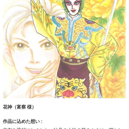
花神（富察 様）
作品に込めた想い :