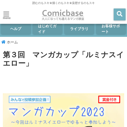
読むのもスキ★描くのもスキ★妄想するのもスキ
menu
はじめてガ
お客様サポ
ヘルプ
ライブラリ
イド
ート
ホーム
第３回 マンガカップ「ルミナスイ
エロー」