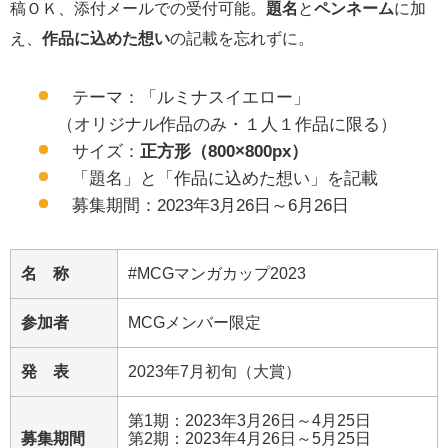
稿ＯＫ、添付メールでの受付可能。
題名
と
ペンネーム
に加
え、
作品に込めた想い
の記載を忘れずに。
テーマ：「ルミナスイエロー」
（オリジナル作品のみ・１人１作品に限る）
サイズ：
正方形（800×800px）
「題名」と「作品に込めた想い」を記載
募集期間：2023年3月26日～6月26日
名 称
#MCGマンガカップ2023
参加者
MCGメンバー限定
発 表
2023年7月初旬（大賞）
第1期：2023年3月26日～4月25日
募集期間
第2期：2023年4月26日～5月25日