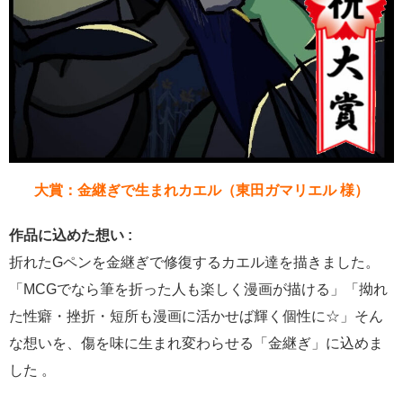
大賞：金継ぎで生まれカエル（東田ガマリエル 様）
作品に込めた想い :
折れたGペンを金継ぎで修復するカエル達を描きました。
「MCGでなら筆を折った人も楽しく漫画が描ける」「拗れ
た性癖・挫折・短所も漫画に活かせば輝く個性に☆」そん
な想いを、傷を味に生まれ変わらせる「金継ぎ」に込めま
した 。