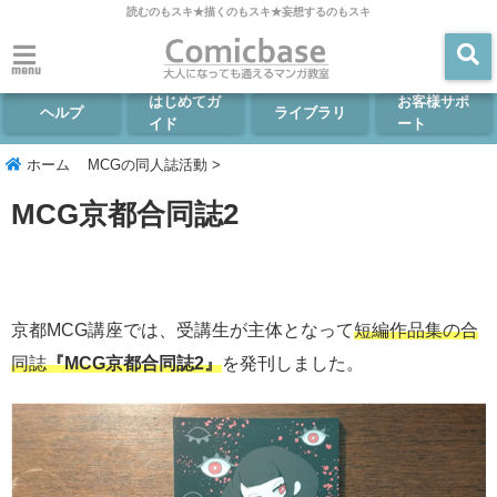
読むのもスキ★描くのもスキ★妄想するのもスキ
menu
はじめてガ
お客様サポ
ヘルプ
ライブラリ
イド
ート
ホーム
MCGの同人誌活動
>
MCG京都合同誌2
京都MCG講座では、受講生が主体となって
短編作品集の合
同誌
『MCG京都合同誌2』
を発刊しました。