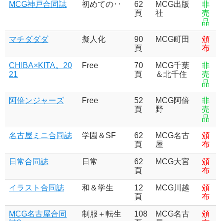
MCG神戸合同誌
初めての･･
62
MCG出版
非
頁
社
売
品
マチダダダ
擬人化
90
MCG町田
頒
頁
布
CHIBA×KITA。20
Free
70
MCG千葉
非
21
頁
＆北千住
売
品
阿倍ンジャーズ
Free
52
MCG阿倍
非
頁
野
売
品
名古屋ミニ合同誌
学園＆SF
62
MCG名古
頒
頁
屋
布
日常合同誌
日常
62
MCG大宮
頒
頁
布
イラスト合同誌
和＆学生
12
MCG川越
頒
頁
布
MCG名古屋合同
制服＋転生
108
MCG名古
頒