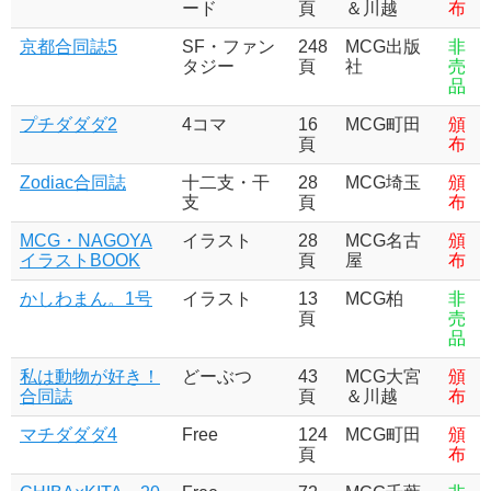
ード
頁
＆川越
布
京都合同誌5
SF・ファン
248
MCG出版
非
タジー
頁
社
売
品
プチダダダ2
4コマ
16
MCG町田
頒
頁
布
Zodiac合同誌
十二支・干
28
MCG埼玉
頒
支
頁
布
MCG・NAGOYA
イラスト
28
MCG名古
頒
イラストBOOK
頁
屋
布
かしわまん。1号
イラスト
13
MCG柏
非
頁
売
品
私は動物が好き！
どーぶつ
43
MCG大宮
頒
合同誌
頁
＆川越
布
マチダダダ4
Free
124
MCG町田
頒
頁
布