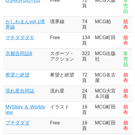
OSAKA DOYO3
Free
72
MCG大阪
非
頁
売
品
かしわまんvol-1境
境界線
74
MCG柏
頒
界線
頁
布
マチダダダ６
Free
134
MCG町田
頒
頁
布
京都合同誌6
スポーツ・
322
MCG出版
非
アクション
頁
社
売
品
希望と絶望
希望と絶望
72
MCG名古
頒
頁
屋
布
流れ星合同誌
流れ星
24
MCG大宮
頒
頁
＆川越
布
MyStory ＆ Worldv
イラスト
16
MCG町田
頒
iew
頁
布
プチダダダ
Free
16
MCG町田
頒
頁
布