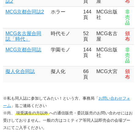
誌2
頁
屋
布
MCG京都合同誌2
ホラー
144
MCG出版
非
頁
社
売
品
MCG名古屋合同
時代モノ
52
MCG名古
頒
誌「時代」
頁
屋
布
MCG京都合同誌
学園モノ
144
MCG出版
非
頁
社
売
品
擬人化合同誌
擬人化
66
MCG大宮
頒
頁
布
※私も同人誌に参加してみたい！という方、事務局「
お問い合わせフォ
ーム
」迄ご連絡ください
※尚、
現受講生の方以外
への通信販売・委託販売のお問い合わせにはお
受けしておりません。一般の方はコミティア等同人誌即売会の会場ブー
スにてご入手ください。