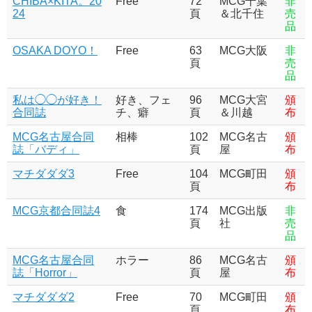
CHIBA×KITA。20
Free
72
MCG千葉
非
24
頁
＆北千住
売
品
OSAKA DOYO！
Free
63
MCG大阪
非
頁
売
品
私は◯◯が好き！
好き、フェ
96
MCG大宮
頒
合同誌
チ、癖
頁
＆川越
布
MCG名古屋合同
相棒
102
MCG名古
頒
誌「バディ」
頁
屋
布
マチダダダ3
Free
104
MCG町田
頒
頁
布
MCG京都合同誌4
食
174
MCG出版
非
頁
社
売
品
MCG名古屋合同
ホラー
86
MCG名古
頒
誌「Horror」
頁
屋
布
マチダダダ2
Free
70
MCG町田
頒
頁
布