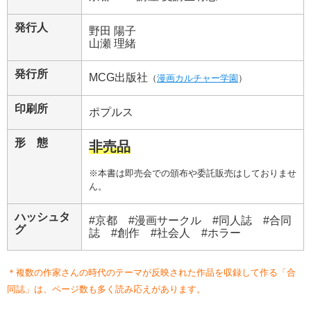
発行人
野田 陽子
山瀬 理緒
発行所
MCG出版社
（
漫画カルチャー学園
）
印刷所
ポプルス
形 態
非売品
※本書は即売会での頒布や委託販売はしておりませ
ん。
ハッシュタ
#京都 #漫画サークル #同人誌 #合同
グ
誌 #創作 #社会人 #ホラー
＊複数の作家さんの時代のテーマが反映された作品を収録して作る「合
同誌」は、ページ数も多く読み応えがあります。