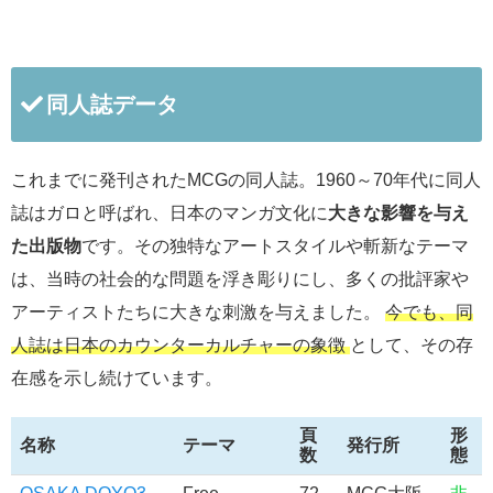
同人誌データ
これまでに発刊されたMCGの同人誌。1960～70年代に同人
誌はガロと呼ばれ、日本のマンガ文化に
大きな影響を与え
た出版物
です。その独特なアートスタイルや斬新なテーマ
は、当時の社会的な問題を浮き彫りにし、多くの批評家や
アーティストたちに大きな刺激を与えました。
今でも、同
人誌は日本のカウンターカルチャーの象徴
として、その存
在感を示し続けています。
頁
形
名称
テーマ
発行所
数
態