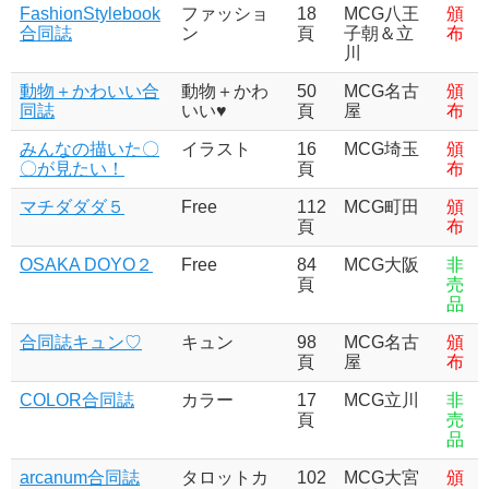
FashionStylebook
ファッショ
18
MCG八王
頒
合同誌
ン
頁
子朝＆立
布
川
動物＋かわいい合
動物＋かわ
50
MCG名古
頒
同誌
いい♥
頁
屋
布
みんなの描いた〇
イラスト
16
MCG埼玉
頒
〇が見たい！
頁
布
マチダダダ５
Free
112
MCG町田
頒
頁
布
OSAKA DOYO２
Free
84
MCG大阪
非
頁
売
品
合同誌キュン♡
キュン
98
MCG名古
頒
頁
屋
布
COLOR合同誌
カラー
17
MCG立川
非
頁
売
品
arcanum合同誌
タロットカ
102
MCG大宮
頒