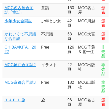
MCG名古屋合同
童話
160
MCG名古
頒
誌「童話」
頁
屋
布
少年少女合同誌
少年と少女
42
MCG川越
頒
頁
布
かわいくて不思議
不思議
68
MCG大宮
頒
な合同誌
頁
布
CHIBA×KITA。20
Free
126
MCG千葉
非
22
頁
＆北千住
売
品
MCG神戸合同誌2
イラスト
22
MCG出版
非
頁
社
売
品
MCG京都合同誌3
Free
182
MCG出版
非
頁
社
売
品
ＴＡＢＩ 旅
旅
96
MCG名古
頒
頁
屋
布